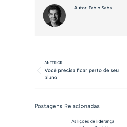
Autor:
Fabio Saba
Navegação
ANTERIOR
de
Você precisa ficar perto de seu
post:
Post
aluno
anterior:
Postagens Relacionadas
As lições de liderança