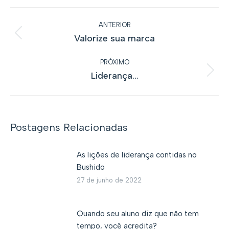
Navegação
ANTERIOR
de
Valorize sua marca
Post
post:
anterior:
PRÓXIMO
Liderança…
Próximo
post:
Postagens Relacionadas
As lições de liderança contidas no
Bushido
27 de junho de 2022
Quando seu aluno diz que não tem
tempo, você acredita?