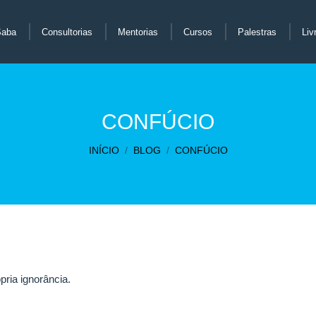
Saba
Consultorias
Mentorias
Cursos
Palestras
Liv
CONFÚCIO
Você está aqui:
INÍCIO
BLOG
CONFÚCIO
ia ignorância.