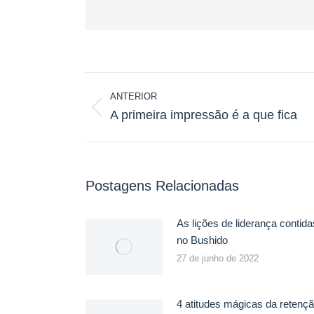
Navegação
ANTERIOR
de
A primeira impressão é a que fica
Post
post:
anterior:
Postagens Relacionadas
As lições de liderança contida
no Bushido
27 de junho de 2022
4 atitudes mágicas da retenç