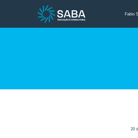
Fabio 
20 