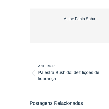
Autor:
Fabio Saba
Navegação
ANTERIOR
de
Palestra Bushido: dez lições de
post:
Post
liderança
anterior:
Postagens Relacionadas