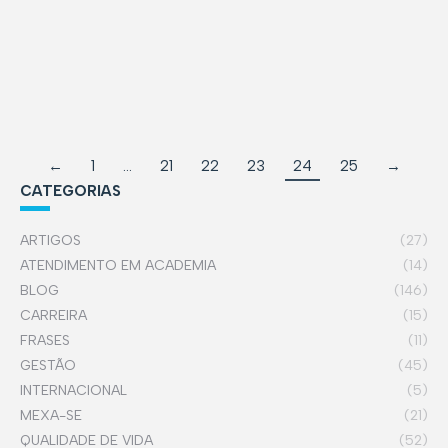
LIPO = relativo a gordura DISTROFIA = demonstra
desordem nas trocas metabólicas do tecido
GINÓIDE…
←
1
…
21
22
23
24
25
→
CATEGORIAS
ARTIGOS
(27)
ATENDIMENTO EM ACADEMIA
(14)
BLOG
(146)
CARREIRA
(15)
FRASES
(11)
GESTÃO
(45)
INTERNACIONAL
(5)
MEXA-SE
(21)
QUALIDADE DE VIDA
(52)