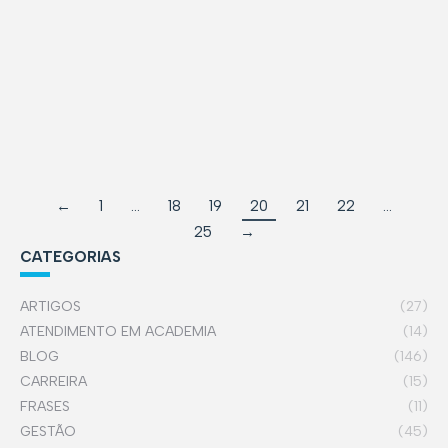
O DIA DO DESAFIO
BLOG
,
MEXA-SE
,
QUALIDADE DE VIDA
Um MEXA-SE muito bem organizado! O Dia do
Desafio, uma campanha mundial de incentivo à…
←
1
…
18
19
20
21
22
…
25
→
CATEGORIAS
ARTIGOS
(27)
ATENDIMENTO EM ACADEMIA
(14)
BLOG
(146)
CARREIRA
(15)
FRASES
(11)
GESTÃO
(45)