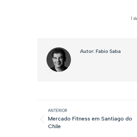
1 d
Autor:
Fabio Saba
Navegação
ANTERIOR
de
Mercado Fitness em Santiago do
post:
Post
Chile
anterior: