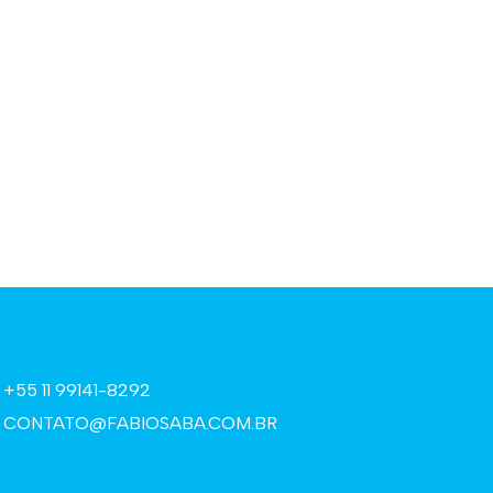
+55 11 99141-8292
CONTATO@FABIOSABA.COM.BR