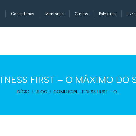
Consultorias
Mentorias
Cursos
Palestras
Livro
TNESS FIRST – O MÁXIMO DO
Você está aqui:
INÍCIO
BLOG
COMERCIAL FITNESS FIRST – O…